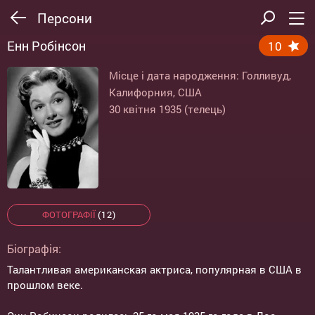
Персони
Енн Робінсон
10
Місце і дата народження: Голливуд,
Калифорния, США
30 квітня 1935 (телець)
ФОТОГРАФІЇ
(12)
Біографія:
Талантливая американская актриса, популярная в США в
прошлом веке.