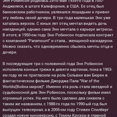
Энн Робинсон родилась 25-го мая 1935-го года в Лос-
Анджелесе, в штате Калифорния, в США. Ее отец был
банковским работником, увлекался лошадьми и привил
эту любовь своей дочери. В три года маленькая Энн уже
каталась верхом. С юных лет отец мечтал видеть дочь
наездницей, однако сама Энн мечтала о карьере актрисы.
В итоге, в 1950-ом году Энн Робинсон подписала контракт
с компанией "Paramount" и стала… женщиной-каскадером.
Можно сказать, что одновременно сбылись мечты отца и
дочери.
В последующие три с половиной года Энн Робинсон
исполняла конные трюки в девяти картинах, пока в 1953-
ем году ее не пригласили на роль Сильвии ван Бюрен в
фантастическом фильме Джорджа Пала "War of the
Worlds(Война миров)". Именно эта роль стала звездной и
судьбоносной для Энн Робинсон, поскольку фильм имел
огромный успех. На него было сделано два сиквела с
таким же названием, с 1988-го года по 1990-ый год был
выпущен телесериал, а в 2005-ом году Стивен Спилберг
создал новую киноверсию, с Томом Крузом в главной