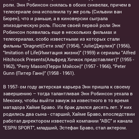
роли. Энн Робинсон снялась в обоих сиквелах, причем в
телесериале она исполнила ту же роль (Сильвии ван
Бюрен), что и раньше, а в киноверсии сыграла
эпизодическую роль. После своей первой роли Энн
Робинсон появилась еще в нескольких фильмах и
телесериалах, особо известными из которых стали
фильмы "Dragnet(Сети зла)" (1954), "Julie(Джулия)" (1956),
"Imitation of Life(Имитация жизни)" (1959) и сериалы "Alfred
Hitchcock Presents(Альфред Хичкок представляет)" (1955 -
1962), "Perry Mason(Перри Мэйсон)" (1957 - 1966), "Peter
Gunn (Питер Ганн)" (1958 - 1961).
В 1957- ом году актерская карьера Энн пришла к своему
завершению – тогда талантливая Энн Робинсон уехала в
Мексику, чтобы выйти замуж за известного в то время
матадора Хайме Браво. Их брак длился десять лет. У них
родились два сына - старший, Хайме Браво, впоследствии
работал директором известной компании "АВС" и канала
"ESPN SPORT", младший, Эстефан Браво, стал актером.