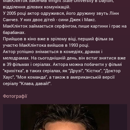
МакКлінток закінчив Wright State University в Dayton,
відділення ділових комунікацій.
У 2005 році актор одружився, його дружину звуть Лінн
Санчез. У них двоє дітей - сини Джек і Макс.
МакКлінток займається серфінгом, пише картини і грає на
барабанах.
Прийшов в кіно вже в зрілому віці, перший фільм за
участю МакКлінтока вийшов в 1993 році.
Актор успішно знімається в комедіях, драмах і
мелодрамах. На сьогоднішній день, він встиг знятися вже
в 39 фільмах і серіалах. Актора можна побачити у фільмі
"крихітка", в таких серіалах, як "Друзі", "Кістки", "Доктор
Хаус", "Моя команда", а також в американській версії
серіалу "Клава, давай!".
Фотографії