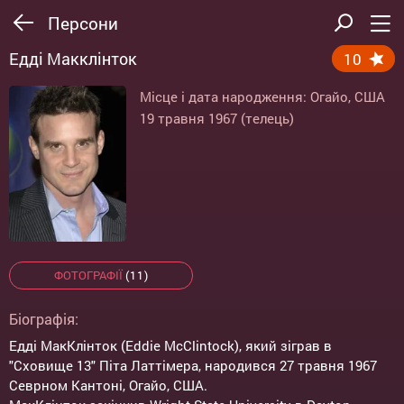
Персони
Едді Макклінток
10
Місце і дата народження: Огайо, США
19 травня 1967 (телець)
ФОТОГРАФІЇ
(11)
Біографія:
Едді МакКлінток (Eddie McClintock), який зіграв в
"Сховище 13" Піта Латтімера, народився 27 травня 1967
Севрном Кантоні, Огайо, США.