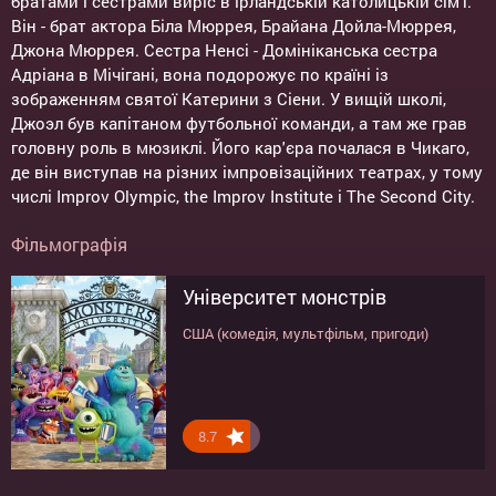
братами і сестрами виріс в ірландській католицькій сім'ї.
Він - брат актора Біла Мюррея, Брайана Дойла-Мюррея,
Джона Мюррея. Сестра Ненсі - Домініканська сестра
Адріана в Мічігані, вона подорожує по країні із
зображенням святої Катерини з Сіени. У вищій школі,
Джоэл був капітаном футбольної команди, а там же грав
головну роль в мюзиклі. Його кар'єра почалася в Чикаго,
де він виступав на різних імпровізаційних театрах, у тому
числі Improv Olympic, the Improv Institute і The Second City.
Фільмографія
Університет монстрів
США (комедія, мультфільм, пригоди)
8.7