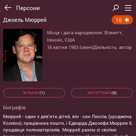
Персони
Джоель Мюррей
10
Місце і дата народження: Вілметт,
Ілінойс, США
16 квітня 1963 (овен)
Діяльність: актор
ФІЛЬМИ
(1)
ФОТОГРАФІЇ
(8)
Біографія:
Мюррей - один з дев'яти дітей, він - син Люсіль (уроджена
Коллінз), працівника пошти, і Едварда Джозефа Мюррея II,
продавця пиломатеріалів. Мюррей разом зі своїми