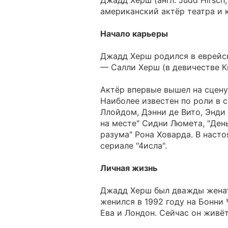
Джадд Херш (англ. Judd Hirsch
американский актёр театра и 
Начало карьеры
Джадд Херш родился в еврейс
— Салли Херш (в девичестве К
Актёр впервые вышел на сцену в
Наиболее известен по роли в с
Ллойдом, Дэнни де Вито, Энди
на месте" Сидни Люмета, "Ден
разума" Рона Ховарда. В насто
сериале "4исла".
Личная жизнь
Джадд Херш был дважды женат
женился в 1992 году на Бонни 
Ева и Лондон. Сейчас он живё