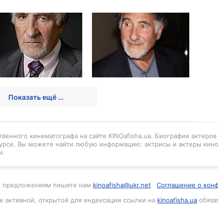
Показать ещё ...
венного кинематографа на сайте KINOafisha.ua. Биографии актеро
урсе. Вы можете найти любую информацию: актрисы и актеры кино
и.
м и предложениям пишите нам
kinoafisha@ukr.net
Соглашение о кон
е активной, открытой для индексации ссылки на
kinoafisha.ua
обяза