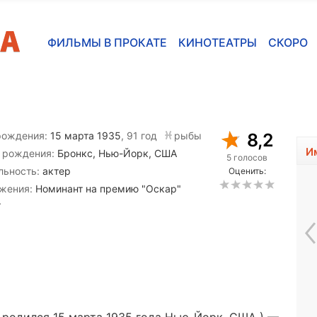
ФИЛЬМЫ В ПРОКАТЕ
КИНОТЕАТРЫ
СКОРО
рождения:
15 марта 1935
, 91 год
рыбы
8,2
И
 рождения:
Бронкс, Нью-Йорк, США
5 голосов
льность:
актер
Оценить:
жения:
Номинант на премию "Оскар"
.
Эстер Уильямс