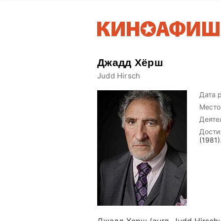
Джадд Хёрш
Judd Hirsch
Дата 
Место
Деяте
Дости
(1981)