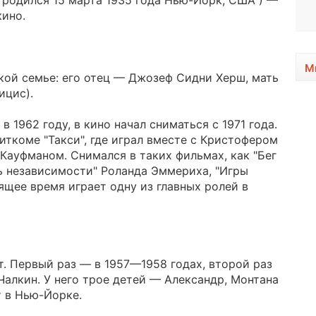
; родился 15 марта 1935 года Нью-Йорк, США ) —
1921 - 2013
кино.
М
кой семье: его отец — Джозеф Сидни Херш, мать
ицис).
 1962 году, в кино начал сниматься с 1971 года.
иткоме "Такси", где играл вместе с Кристофером
 Кауфманом. Снимался в таких фильмах, как "Бег
ь независимости" Роланда Эммериха, "Игры
ящее время играет одну из главных ролей в
. Первый раз — в 1957—1958 годах, второй раз
Чалкин. У него трое детей — Александр, Монтана
т в Нью-Йорке.