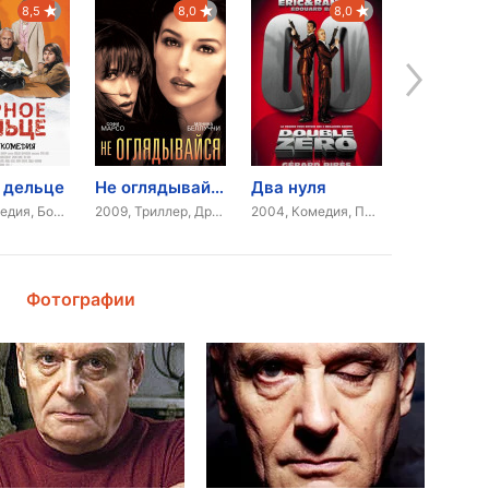
8,5
8,0
8,0
 дельце
Не оглядывайся
Два нуля
2011, Комедия, Боевик
2009, Триллер, Драма
2004, Комедия, Приключения
2000, Комед
Фотографии