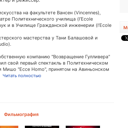
ктёр и режиссёр.
1996, 30 лет
скусства на факультете Вансен (Vincennes),
атре Политехнического училища (l’Ecole
наук и в Училище Гражданской инженерии (l’Ecole
М
ктерского мастерства у Тани Балашовой и
dio).
собственную компанию "Возвращение Гулливера"
ставил свой первый спектакль в Политехническом
и Мишо "Ecce Homo", принятом на Авиньонском
Читать полностью
Фильмография