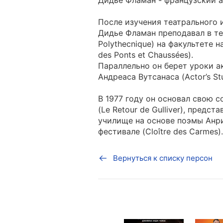
Дидье Фламан - французский а
После изучения театрального и
Дидье Фламан преподавал в те
Polythecnique) на факультете 
des Ponts et Chaussées).
Параллельно он берет уроки а
Андреаса Вутсанаса (Actor’s Stu
В 1977 году он основал свою 
(Le Retour de Gulliver), пред
училище на основе поэмы Анр
фестивале (Cloître des Carmes).
Вернуться к списку персон