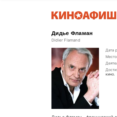
Дидье Фламан
Didier Flamand
Дата 
Место
Деяте
Дости
кино.