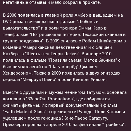
негативные отзывы и мало собрал в прокате.
В 2008 появилась в главной роли Амбер в вышедшем на
DVD романтическом-экшн фильме "Любовь и
вымогательство" и в роли тренера Эммы Карр в
телефильме "Потрясающая пятерка: Техасский скандал в
группе поддержки". В 2009 снялась с Робом Шнайдером в
комедии "Американская девственница" и с Элишей
Катберт в "Шесть жен Генри Лефэя". В январе 2010
появилась в фильме "Правила съема: Метод бабника" с
бывшим коллегой по "Шагу вперёд" Джошем
Хендерсоном. Также в 2009 появилась в двух эпизодах
сериала "Мелроуз Плейс" в роли Кендры Уилсон.
Вместе с друзьями и мужем Ченингом Татумом, основала
компанию "33andOut Productions", где собираются
снимать фильмы. Их первый документальный фильм
"Earth Made of Glass" о президенте Руанды Поле Кагаме и
уцелевшем после геноцида Жане-Пьере Сагахуту.
Премьера прошла в апреле 2010 на фестивале "Трайбека".