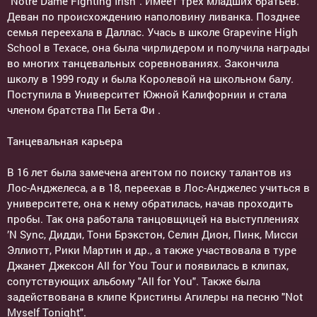
"Notre Dame Fighting Irish". Имеет трёх младших братьев.
Деван по происхождению наполовину ливанка. Позднее
семья переехала в Даллас. Учась в школе Grapevine High
School в Техасе, она была чирлидером и получила награды
во многих танцевальных соревнованиях. Закончила
школу в 1999 году и была Королевой на школьном балу.
Поступила в Университет Южной Калифорнии и стала
членом братства Пи Бета Фи .
Танцевальная карьера
В 16 лет была замечена агентом по поиску талантов из
Лос-Анджелеса, а в 18, переехав в Лос-Анджелес учиться в
университете, она к нему обратилась, начав проходить
пробы. Так она работала танцовщицей на выступлениях
’N Sync, Дидди, Тони Брэкстон, Селин Дион, Пинк, Мисси
Эллиотт, Рики Мартин и др., а также участвовала в туре
Джанет Джексон All for You Tour и появилась в клипах,
сопутствующих альбому "All for You". Также была
задействована в клипе Кристины Агилеры на песню "Not
Myself Tonight".