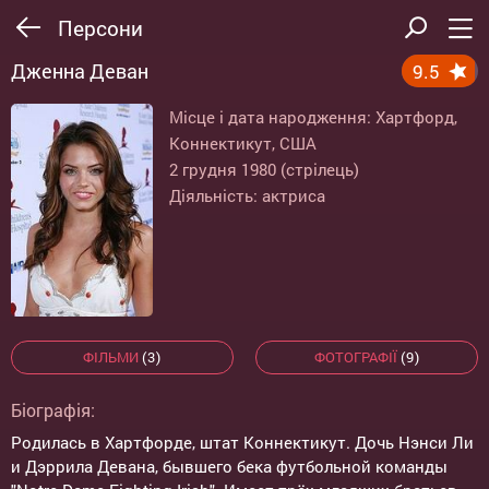
Персони
Дженна Деван
9.5
Місце і дата народження: Хартфорд,
Коннектикут, США
2 грудня 1980 (стрілець)
Діяльність: актриса
ФІЛЬМИ
(3)
ФОТОГРАФІЇ
(9)
Біографія:
Родилась в Хартфорде, штат Коннектикут. Дочь Нэнси Ли
и Дэррила Девана, бывшего бека футбольной команды