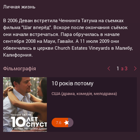
Личная жизнь
В 2006 Деван встретила Ченнинга Татума на съемках
фильма "Шаг вперёд". Вскоре после окончания съёмок
они начали встречаться. Пара обручилась в начале
сентября 2008 на Мауи, Гавайи. А 11 июля 2009 они
обвенчались в церкви Church Estates Vineyards в Малибу,
Калифорния.
Фільмографія
1
з 3
10 років потому
Правила съема: Метод
Крок вперед
бабника
США (драма, комедія, мелодрама)
США (драма)
США (комедія)
7.6
7.8
7.8