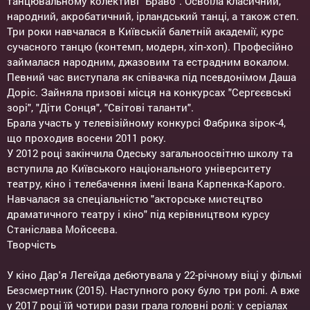
танцювальному колективі "Браво". Освоїла класичний,
народний, акробатичний, ірландський танці, а також степ.
Три роки навчалася в Київській балетній академії, курс
сучасного танцю (контемп, модерн, хіп-хоп). Професійно
займалася народним, джазовим та естрадним вокалом.
Певний час виступала як співачка під псевдонімом Даша
Доріс. Зайняла призові місця на конкурсах "Сергєєвські
зорі", "Діти Сонця", "Світові таланти".
Брала участь у телевізійному конкурсі Фабрика зірок-4,
що проходив восени 2011 року.
У 2012 році закінчила Одеську загальноосвітню школу та
вступила до Київського національного університету
театру, кіно і телебачення імені Івана Карпенка-Карого.
Навчалася за спеціальністю "акторське мистецтво
драматичного театру і кіно" під керівництвом курсу
Станіслава Мойсеєва.
Творчість
У кіно Дар'я Легейда дебютувала у 22-річному віці у фільмі
Безсмертник (2015). Наступного року було три ролі. А вже
у 2017 році їй чотири рази грала головні ролі: у серіалах