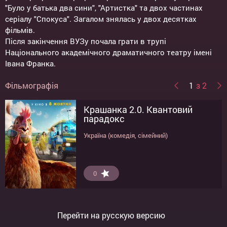
"Було у батька два сини", "Артистка" та двох частинах
серіалу "Спокуса". Загалом знялась у двох десятках
фільмів.
Після закінчення ВУЗу почала грати в трупі
Національного академічного драматичного театру імені
Івана Франка.
Фільмографія
1
з 2
Крашанка 2.0. Квантовий
Втомлені
парадокс
Україна (драма)
Україна (комедія, сімейний)
9.5
0
Перейти на русскую версию