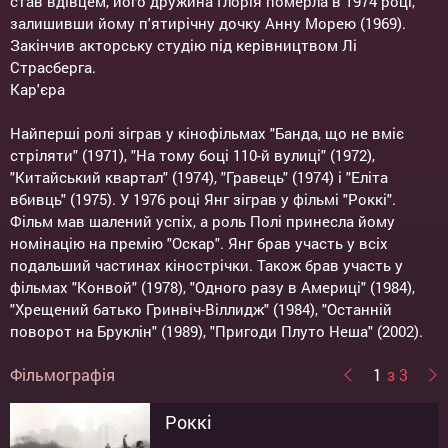
став вдівцем, його дружина Глорія померла в 1974 році,
залишивши йому п'ятирічну дочку Анну Морею (1969).
Закінчив акторську студію під керівництвом Лі
Страсберга.
Кар'єра
Найперші ролі зіграв у кінофільмах "Банда, що не вміє
стріляти" (1971), "На тому боці 110-й вулиці" (1972),
"Китайський квартал" (1974), "Гравець" (1974) і "Еліта
вбивць" (1975). У 1976 році Янг зіграв у фільмі "Роккі".
Фільм мав шалений успіх, а роль Полі принесла йому
номінацію на премію "Оскар". Янг брав участь у всіх
подальший частинах кінострічки. Також брав участь у
фільмах "Конвой" (1978), "Одного разу в Америці" (1984),
"Хрещений батько Гринвіч-Віллидж" (1984), "Останній
поворот на Бруклін" (1989), "Пригоди Плуто Неша" (2002).
Фільмографія
1
з 3
Роккі
Гангста Love
Казки стриптиз-клубу