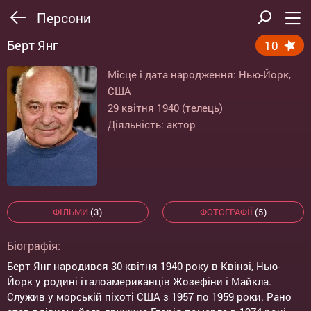
Персони
Берт Янг
10
Місце і дата народження: Нью-Йорк,
США
29 квітня 1940 (телець)
Діяльність: актор
ФІЛЬМИ
(3)
ФОТОГРАФІЇ
(5)
Біографія:
Берт Янг народився 30 квітня 1940 року в Квінзі, Нью-
Йорк у родині італоамериканців Жозефіни і Майкла.
Служив у морській піхоті США з 1957 по 1959 роки. Рано