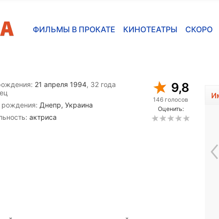
ФИЛЬМЫ В ПРОКАТЕ
КИНОТЕАТРЫ
СКОРО
рождения:
21 апреля 1994
, 32 года
9,8
ец
И
146 голосов
 рождения:
Днепр, Украина
Оценить:
льность:
актриса
Шобна Гулати
1966, 60 лет