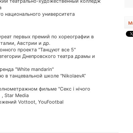
ский театрально-художественный колледж
а
го национального университета
М
уреат первых премий по хореографии в
талии, Австрии и др.
онного проекта "Танцуют все 5"
категории Днепровского театра драмы и
енда "White mandarin"
ю в танцевальной школе "NikolaevA”
полнометражном фильме "Секс і нічого
, Star Media
жений Vottoot, YouFootbal