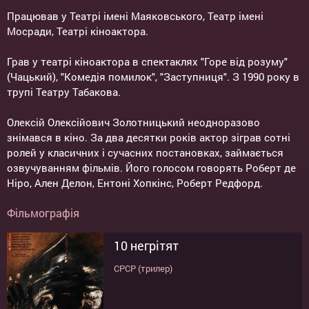
Працював у Театрі імені Маяковського, Театр імені
Мосради, Театрі кіноактора.
Грав у театрі кіноактора в спектаклях "Горе від розуму"
(Чацький), "Комедія помилок", "Заступниця". З 1990 року в
трупі Театру Табакова.
Олексій Олексійович Золотницький неодноразово
знімався в кіно. За два десятки років актор зіграв сотні
ролей у класичних і сучасних постановках, займається
озвучуванням фільмів. Його голосом говорять Роберт де
Ніро, Ален Делон, Ентоні Хопкінс, Роберт Редфорд.
Фільмографія
10 негрітят
СРСР (трилер)