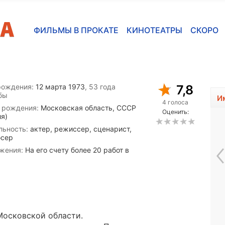
ФИЛЬМЫ В ПРОКАТЕ
КИНОТЕАТРЫ
СКОРО
рождения:
12 марта 1973
, 53 года
7,8
бы
И
4 голоса
 рождения:
Московская область, СССР
Оценить:
ия)
льность:
актер, режиссер, сценарист,
сер
жения:
На его счету более 20 работ в
Эдвард Хардвик
 Московской области.
1932 - 2011