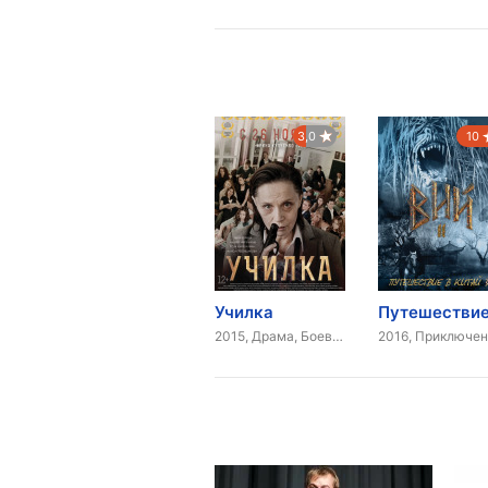
3,0
10
Училка
2015, Драма, Боевик