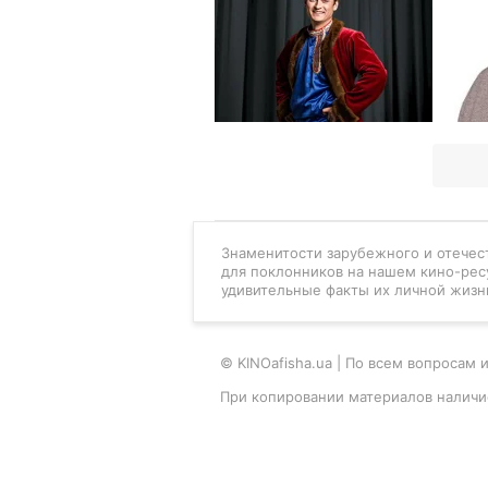
Знаменитости зарубежного и отечест
для поклонников на нашем кино-рес
удивительные факты их личной жизн
© KINOafisha.ua | По всем вопроса
При копировании материалов наличи