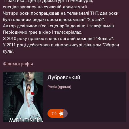
"Практика", Центр Драматургії і Режисура),
спеціалізувався на сучасній драматургії.
Чотири роки пропрацював на телеканалі ТНТ, два роки
був головним редактором кінокомпанії "2план2".
Автор декількох п'єс і сценаріїв до кіно і телефільмів.
Періодично грає в кіно і телесеріалах.
З 2010 року працює в кіноторговій компанії "Вольга".
У 2011 році дебютував в кінорежисурі фільмом "Збирач
куль".
Фільмографія
Дубровський
Росія (драма)
7.9