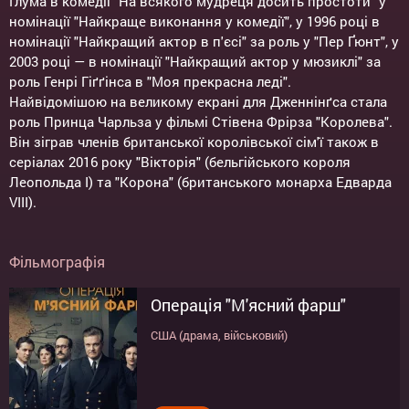
Глума в комедії "На всякого мудреця досить простоти" у
номінації "Найкраще виконання у комедії", у 1996 році в
номінації "Найкращий актор в п'єсі" за роль у "Пер Ґюнт", у
2003 році — в номінації "Найкращий актор у мюзиклі" за
роль Генрі Гіґґінса в "Моя прекрасна леді".
Найвідомішою на великому екрані для Дженнінґса стала
роль Принца Чарльза у фільмі Стівена Фрірза "Королева".
Він зіграв членів британської королівської сім'ї також в
серіалах 2016 року "Вікторія" (бельгійського короля
Леопольда I) та "Корона" (британського монарха Едварда
VIII).
Фільмографія
Операція "М'ясний фарш"
США (драма, військовий)