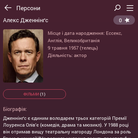
Персони
Алекс Дженнінґс
0
Місце і дата народження: Ессекс,
Англія, Великобританія
9 травня 1957 (телець)
Діяльність: актор
ФІЛЬМИ
(1)
Біографія:
Дженнінґс є єдиним володарем трьох категорій Премії
Лоуренса Олів'є (комедія, драма та мюзикл). У 1988 році
він отримав вищу театральну нагороду Лондона за роль