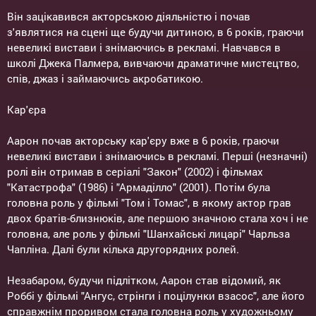
Він зацікавився акторською діяльністю і почав
з'являтися на сцені ще будучи дитиною, в 6 років, граючи
невеликі вистави і знімаючись в рекламі. Навчався в
школі Джека Палмера, вивчаючи драматичне мистецтво,
спів, джаз і займаючись акробатикою.
Кар'єра
Аарон почав акторську кар'єру вже в 6 років, граючи
невеликі вистави і знімаючись в рекламі. Перші (незначні)
ролі він отримав в серіалі "Закон" (2002) і фільмах
"Катастрофа" (1986) і "Армаділло" (2001). Потім була
головна роль у фільмі "Том і Томас", в якому актор грав
двох братів-близнюків, але першою значною стала хоч і не
головна, але роль у фільмі "Шанхайські лицарі" Чарльза
Чапліна. Далі були кілька другорядних ролей.
Незабаром, будучи підлітком, Аарон став відомий, як
Роббі у фільмі "Ангус, стрінги і поцілунки взасос", але його
справжнім проривом стала головна роль у художньому