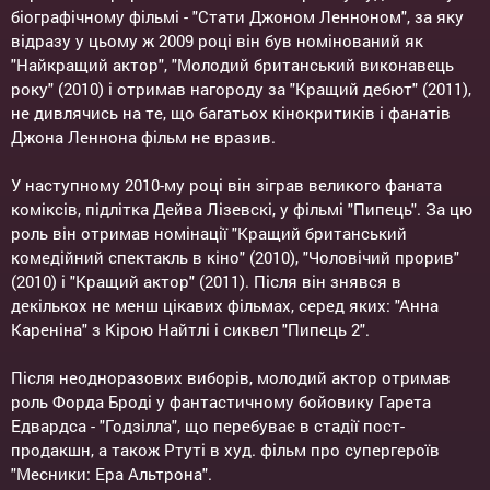
біографічному фільмі - "Стати Джоном Ленноном", за яку
відразу у цьому ж 2009 році він був номінований як
"Найкращий актор", "Молодий британський виконавець
року" (2010) і отримав нагороду за "Кращий дебют" (2011),
не дивлячись на те, що багатьох кінокритиків і фанатів
Джона Леннона фільм не вразив.
У наступному 2010-му році він зіграв великого фаната
коміксів, підлітка Дейва Лізевскі, у фільмі "Пипець". За цю
роль він отримав номінації "Кращий британський
комедійний спектакль в кіно" (2010), "Чоловічий прорив"
(2010) і "Кращий актор" (2011). Після він знявся в
декількох не менш цікавих фільмах, серед яких: "Анна
Кареніна" з Кірою Найтлі і сиквел "Пипець 2".
Після неодноразових виборів, молодий актор отримав
роль Форда Броді у фантастичному бойовику Гарета
Едвардса - "Годзілла", що перебуває в стадії пост-
продакшн, а також Ртуті в худ. фільм про супергероїв
"Месники: Ера Альтрона".