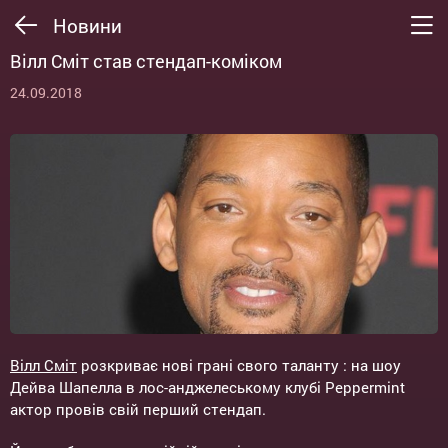
Новини
Вілл Сміт став стендап-коміком
24.09.2018
Вілл Сміт
розкриває нові грані свого таланту : на шоу
Дейва Шапелла в лос-анджелеському клубі Peppermint
актор провів свій перший стендап.