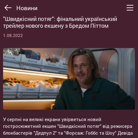
Новини
"Швидкісний потяг": фінальний український
трейлер нового екшену з Бредом Піттом
1.08.2022
У серпні на великі екрани увірветься новий
гостросюжетний екшен "Швидкісний потяг" від режисера
блокбастерів "Дедпул 2" та "Форсаж: Гоббс та Шоу" Девіда