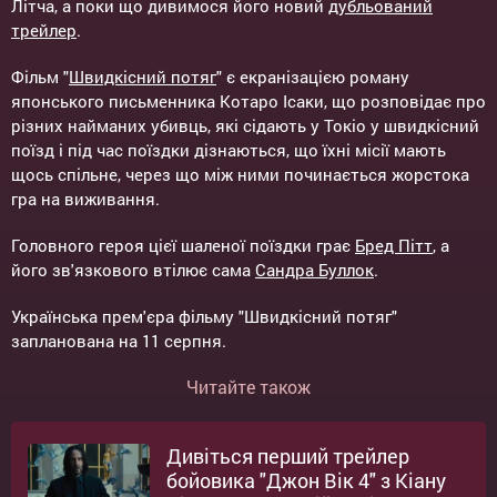
Літча, а поки що дивимося його новий
дубльований
трейлер
.
Фільм "
Швидкісний потяг
" є екранізацією роману
японського письменника Котаро Ісаки, що розповідає про
різних найманих убивць, які сідають у Токіо у швидкісний
поїзд і під час поїздки дізнаються, що їхні місії мають
щось спільне, через що між ними починається жорстока
гра на виживання.
Головного героя цієї шаленої поїздки грає
Бред Пітт
, а
його зв'язкового втілює сама
Сандра Буллок
.
Українська прем'єра фільму "Швидкісний потяг"
запланована на 11 серпня.
Читайте також
Дивіться перший трейлер
бойовика "Джон Вік 4" з Кіану