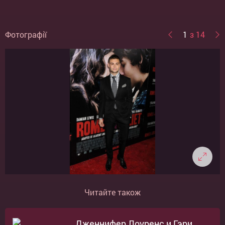
Фотографії
1
з 14
Читайте також
Дженнифер Лоуренс и Гэри