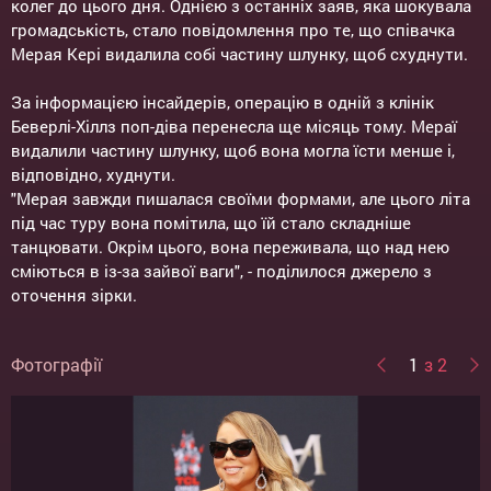
колег до цього дня. Однією з останніх заяв, яка шокувала
громадськість, стало повідомлення про те, що співачка
Мерая Кері видалила собі частину шлунку, щоб схуднути.
За інформацією інсайдерів, операцію в одній з клінік
Беверлі-Хіллз поп-діва перенесла ще місяць тому. Мераї
видалили частину шлунку, щоб вона могла їсти менше і,
відповідно, худнути.
"Мерая завжди пишалася своїми формами, але цього літа
під час туру вона помітила, що їй стало складніше
танцювати. Окрім цього, вона переживала, що над нею
сміються в із-за зайвої ваги", - поділилося джерело з
оточення зірки.
Фотографії
1
з 2