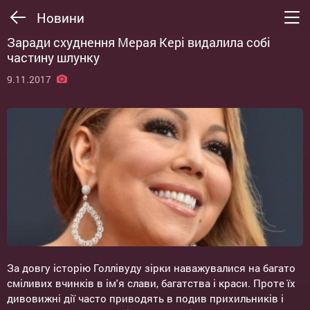
Новини
Заради схуднення Мерая Кері видалила собі
частину шлунку
9.11.2017
За довгу історію Голлівуду зірки наважувалися на багато
сміливих вчинків в ім'я слави, багатства і краси. Проте їх
дивовижні дії часто приводять в подив прихильників і