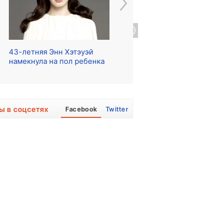
43-летняя Энн Хэтэуэй
Начались съемки сериала
Ре
намекнула на пол ребенка
о The Beatles
ра
ы в соцсетях
Facebook
Twitter