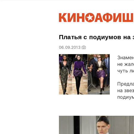
Платья с подиумов на 
06.09.2013
Знамен
не жал
чуть л
Предла
на зве
подиум