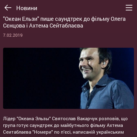
Новини
"Океан Ельзи" пише саундтрек до фільму Олега
Сєнцова і Ахтема Сейтаблаєва
7.02.2019
Лідер "Океана Эльзы" Святослав Вакарчук розповів, що
група готує саундтрек до майбутнього фільму Ахтема
Сеитаблаева "Номери" по п'єсі, написаній українським