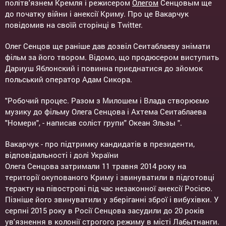
політв'язнем Кремля і режисером
Олегом
Сенцовым ще
до початку війни і анексії Криму. Про це Вакарчук
повідомив на своїй сторінці в Twitter.
Олег Сенцов ще раніше дав дозвіл Сеитаблаеву знімати
фільм за його твором. Відомо, що продюсером виступить
Дариуш Яблонский і повинна приєднатися до зйомок
польський оператор Адам Сикора.
"Робочий процес. Разом з Милошем і Влада створюємо
музику до фільму Олега Сенцова і Ахтема Сеитаблаева
"Номери", - написав соліст групи" Океан Эльзы ".
Вакарчук - про підтримку кандидатів в президенти,
відповідальності і долі України
Олега Сенцова затримали 11 травня 2014 року на
території окупованого Криму і звинуватили в підготовці
теракту на півострові під час незаконної анексії Росією.
Пізніше його звинуватили у зберіганні зброї і вибухівки. У
серпні 2015 року в Росії Сенцова засудили до 20 років
ув'язнення в колонії строгого режиму в місті Лабытнанги.