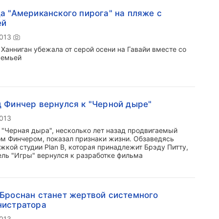
а "Американского пирога" на пляже с
ей
2013
 Ханниган убежала от серой осени на Гавайи вместе со
семьей
 Финчер вернулся к "Черной дыре"
2013
 "Черная дыра", несколько лет назад продвигаемый
м Финчером, показал признаки жизни. Обзаведясь
жкой студии Plan B, которая принадлежит Брэду Питту,
ель "Игры" вернулся к разработке фильма
Броснан станет жертвой системного
нистратора
2013