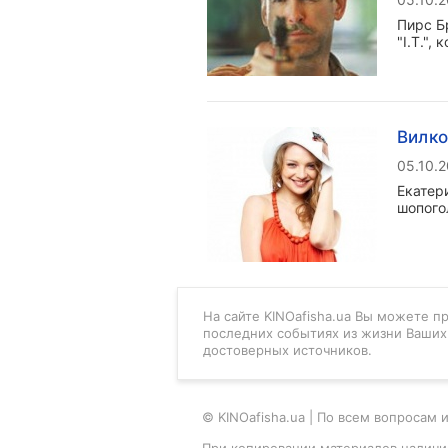
Пирс Б
"I.T.",
Вилко
05.10.
Екатер
шопого
На сайте KINOafisha.ua Вы можете п
последних событиях из жизни Ваших 
достоверных источников.
© KINOafisha.ua | По всем вопроса