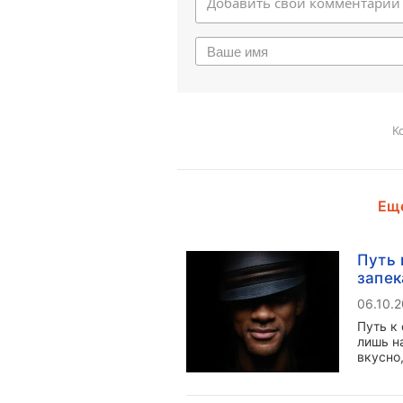
К
Еще
Путь 
запек
06.10.
Путь к
лишь на
вкусно