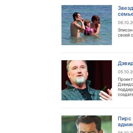
Звезд
семь
06.10.
Элисон
своей 
Дэвид
05.10.
Проект
Дэвидо
поддер
создат
Пирс 
адми
05.10.