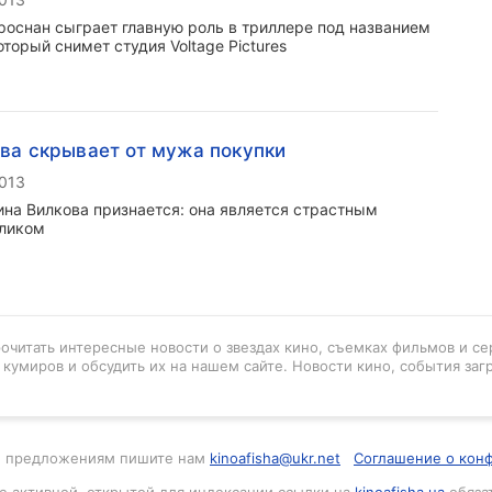
роснан сыграет главную роль в триллере под названием
 который снимет студия Voltage Pictures
ва скрывает от мужа покупки
2013
ина Вилкова признается: она является страстным
ликом
рочитать интересные новости о звездах кино, съемках фильмов и се
кумиров и обсудить их на нашем сайте. Новости кино, события заг
м и предложениям пишите нам
kinoafisha@ukr.net
Соглашение о кон