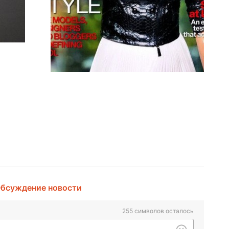
бсуждение новости
255
символов осталось