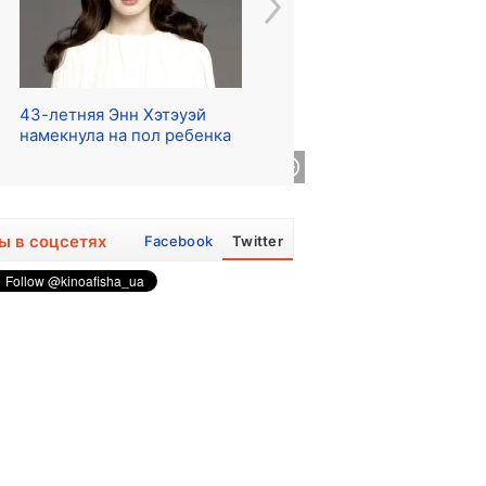
43-летняя Энн Хэтэуэй
Начались съемки сериала
Ре
намекнула на пол ребенка
о The Beatles
ра
ы в соцсетях
Facebook
Twitter