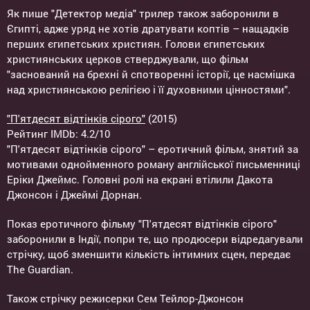
Як пише "Детектор медіа" трилер також заборонили в
Єгипті, адже уряд не хотів дратувати коптів – нащадків
перших єгипетських християн. Голови єгипетських
християнських церков стверджували, що фільм
"заснований на брехні й спотворенні історії, це насмішка
над християнською релігією і її духовними цінностями".
"П'ятдесят відтінків сірого"
(2015)
Рейтинг IMDb: 4.2/10
"П'ятдесят відтінків сірого" – еротичний фільм, знятий за
мотивами однойменного роману англійської письменниці
Еріки Джеймс. Головні ролі на екрані втілили Дакота
Джонсон і Джеймі Дорнан.
Показ еротичного фільму "П'ятдесят відтінків сірого"
заборонили в Індії, попри те, що продюсери відредагували
стрічку, щоб зменшити кількість інтимних сцен, передає
The Guardian.
Також стрічку режисерки Сем Тейлор-Джонсон