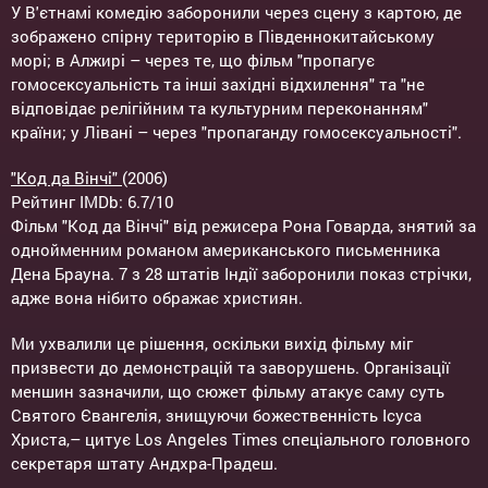
У В'єтнамі комедію заборонили через сцену з картою, де
зображено спірну територію в Південнокитайському
морі; в Алжирі – через те, що фільм "пропагує
гомосексуальність та інші західні відхилення" та "не
відповідає релігійним та культурним переконанням"
країни; у Лівані – через "пропаганду гомосексуальності".
"Код да Вінчі"
(2006)
Рейтинг IMDb: 6.7/10
Фільм "Код да Вінчі" від режисера Рона Говарда, знятий за
однойменним романом американського письменника
Дена Брауна. 7 з 28 штатів Індії заборонили показ стрічки,
адже вона нібито ображає християн.
Ми ухвалили це рішення, оскільки вихід фільму міг
призвести до демонстрацій та заворушень. Організації
меншин зазначили, що сюжет фільму атакує саму суть
Святого Євангелія, знищуючи божественність Ісуса
Христа,– цитує Los Angeles Times спеціального головного
секретаря штату Андхра-Прадеш.