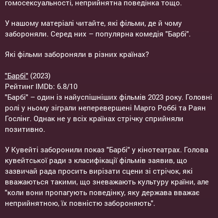
гомосексуальності, неприйнятна поведінка тощо.
У нашому матеріалі читайте, які фільми, де й чому
забороняли. Серед них – популярна комедія "Барбі".
Які фільми забороняли в різних країнах?
"Барбі"
(2023)
Рейтинг IMDb: 6.8/10
"Барбі" – один із найуспішніших фільмів 2023 року. Головні
ролі у ньому зіграли неперевершені Марго Роббі та Раян
Гослінг. Однак не у всіх країнах стрічку сприйняли
позитивно.
У Кувейті заборонили показ "Барбі" у кінотеатрах. Голова
кувейтської ради з класифікації фільмів заявив, що
зазвичай рада просить вирізати сцени зі стрічок, які
вважаються такими, що зневажають культуру країни, але
"коли вони пропагують поведінку, яку держава вважає
неприйнятною, їх повністю забороняють".