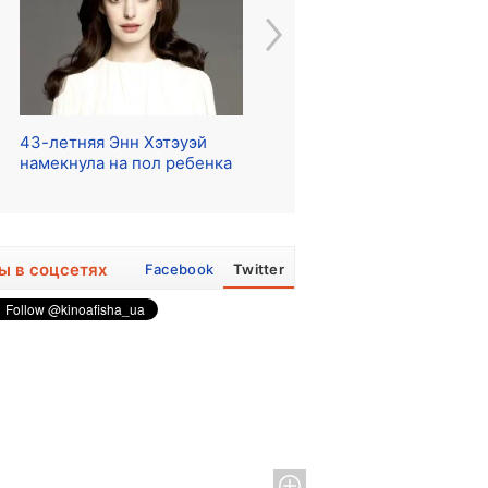
43-летняя Энн Хэтэуэй
Начались съемки сериала
Ре
намекнула на пол ребенка
о The Beatles
ра
ы в соцсетях
Facebook
Twitter