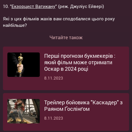
10. "
Екзорцист Ватикану
" (реж. Джуліус Ейвері)
Які з цих фільмів жахів вам сподобалися цього року
найбільше?
Читайте також
Перші прогнози букмекерів :
який фільм може отримати
Оскар в 2024 році
8.11.2023
Трейлер бойовика "Каскадер" з
Раяном Ґослінґом
8.11.2023