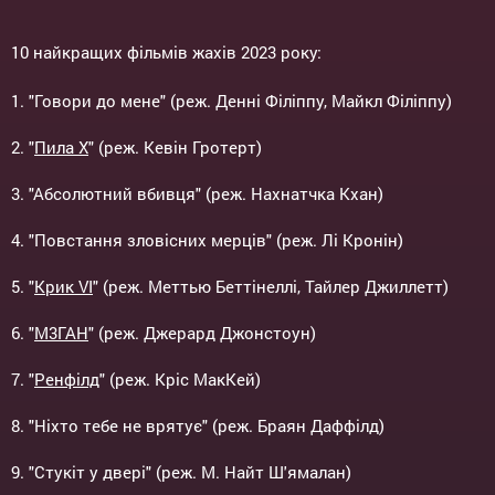
10 найкращих фільмів жахів 2023 року:
1. "Говори до мене" (реж. Денні Філіппу, Майкл Філіппу)
2. "
Пила Х
" (реж. Кевін Гротерт)
3. "Абсолютний вбивця" (реж. Нахнатчка Кхан)
4. "Повстання зловісних мерців" (реж. Лі Кронін)
5. "
Крик VI
" (реж. Меттью Беттінеллі, Тайлер Джиллетт)
6. "
М3ГАН
" (реж. Джерард Джонстоун)
7. "
Ренфілд
" (реж. Кріс МакКей)
8. "Ніхто тебе не врятує" (реж. Браян Даффілд)
9. "Стукіт у двері" (реж. М. Найт Ш'ямалан)