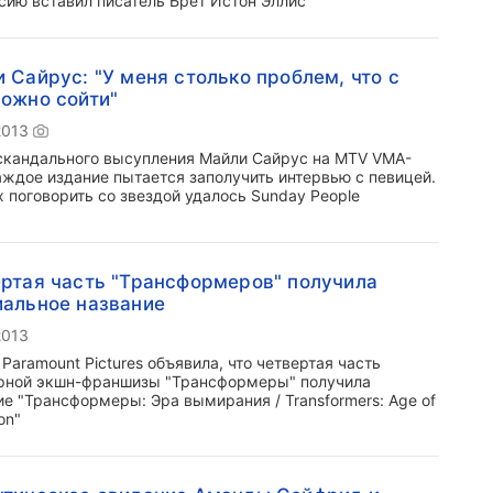
сию вставил писатель Брет Истон Эллис
 Сайрус: "У меня столько проблем, что с
ожно сойти"
2013
скандального высупления Майли Сайрус на MTV VMA-
аждое издание пытается заполучить интервью с певицей.
х поговорить со звездой удалось Sunday People
ртая часть "Трансформеров" получила
альное название
2013
Paramount Pictures объявила, что четвертая часть
рной экшн-франшизы "Трансформеры" получила
ие "Трансформеры: Эра вымирания / Transformers: Age of
on"