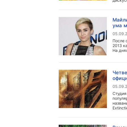
дискус
Майли
ума м
05.09.
После 
2013 к
На дня
Четве
офици
05.09.
Студия 
популя
назван
Extincti