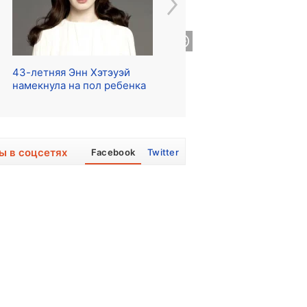
43-летняя Энн Хэтэуэй
Начались съемки сериала
Ре
намекнула на пол ребенка
о The Beatles
ра
ы в соцсетях
Facebook
Twitter