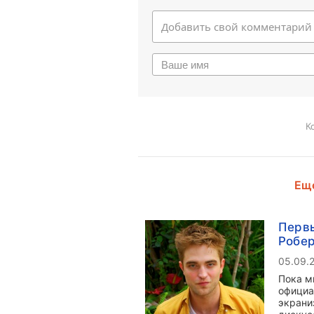
К
Еще
Первы
Робер
05.09.
Пока м
официа
экрани