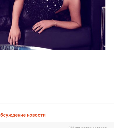
бсуждение новости
255
символов осталось