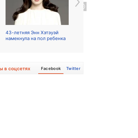
43-летняя Энн Хэтэуэй
Начались съемки сериала
Ре
намекнула на пол ребенка
о The Beatles
ра
ы в соцсетях
Facebook
Twitter