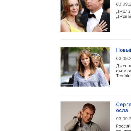
03.09.
Джоли 
Джован
Новы
03.09.
Дженни
съемка
Terribl
Серге
осла
03.09.
Россий
эту пят