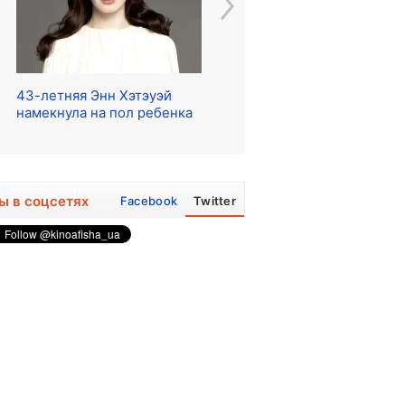
43-летняя Энн Хэтэуэй
Начались съемки сериала
Ре
намекнула на пол ребенка
о The Beatles
ра
ы в соцсетях
Facebook
Twitter