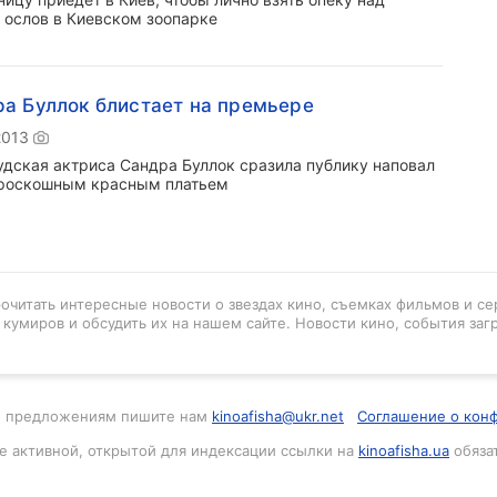
 ослов в Киевском зоопарке
а Буллок блистает на премьере
2013
удская актриса Сандра Буллок сразила публику наповал
роскошным красным платьем
рочитать интересные новости о звездах кино, съемках фильмов и се
кумиров и обсудить их на нашем сайте. Новости кино, события заг
м и предложениям пишите нам
kinoafisha@ukr.net
Соглашение о кон
е активной, открытой для индексации ссылки на
kinoafisha.ua
обяза