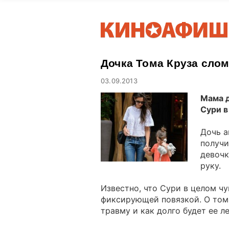
Дочка Тома Круза слом
03.09.2013
Мама д
Сури в
Дочь 
получи
девочк
руку.
Известно, что Сури в целом ч
фиксирующей повязкой. О том,
травму и как долго будет ее ле