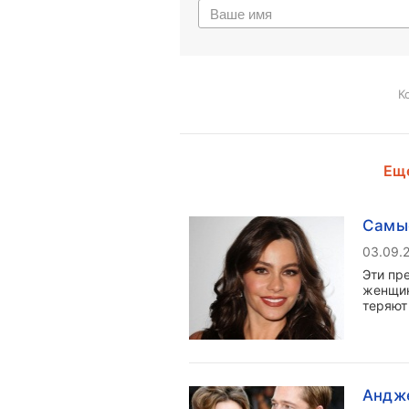
К
Еще
Самые
03.09.
Эти пр
женщин
теряют
Андже