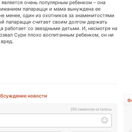
 является очень популярным ребенком – она
ниманием папарацци и мама вынуждена ее
не менее, один из охотников за знаменитостями
дый папарацци считает своим долгом держать
а работает со звездными детьми. И, несмотря на
бозвал Сури плохо воспитанным ребенком, он ни
 вред.
бсуждение новости
Ф
255
символов осталось