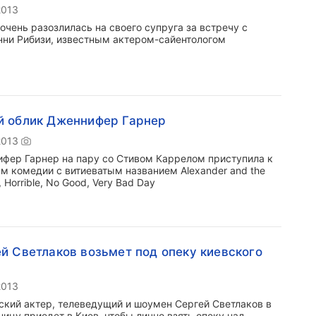
2013
очень разозлилась на своего супруга за встречу с
ни Рибизи, известным актером-сайентологом
й облик Дженнифер Гарнер
2013
фер Гарнер на пару со Стивом Каррелом приступила к
м комедии с витиеватым названием Alexander and the
e, Horrible, No Good, Very Bad Day
й Светлаков возьмет под опеку киевского
2013
ский актер, телеведущий и шоумен Сергей Светлаков в
ницу приедет в Киев, чтобы лично взять опеку над