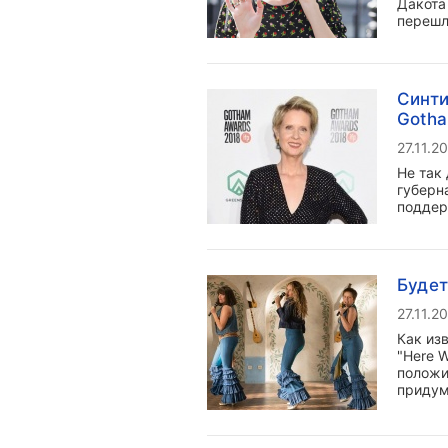
Дакота
перешл
Синти
Gotha
27.11.2
Не так
губерн
поддер
Будет
27.11.2
Как из
"Here 
положи
придум