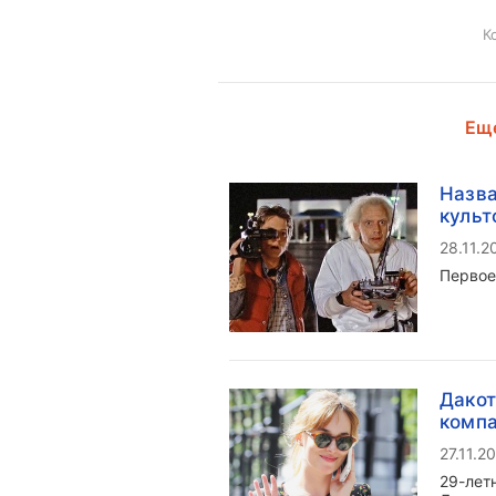
К
Еще
Назва
культ
28.11.2
Первое
Дакот
компа
27.11.2
29-лет