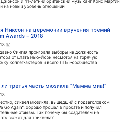
 Джонсон и 41-летний британский музыкант Крис Мартин
и на новый уровень отношений
я Никсон на церемонии вручения премий
m Awards – 2018
018
 давно Синтия проиграла выборы на должность
атора от штата Нью-Йорк несмотря на горячую
жку коллег-актеров и всего ЛГБТ-сообщества
 ли третья часть мюзикла "Мамма миа!"
018
вестно, сиквел мюзикла, вышедший с подзаголовком
We Go Again", хорошо прошел в прокате и получил
тельные отзывы. Так почему бы создателям не
ать сюжет для триквела?