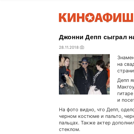
Джонни Депп сыграл н
28.11.2018
Знамен
на сва
страни
Депп я
Макгоу
гитаре
и посе
На фото видно, что Депп, одел
черном костюме и пальто, чер
пальцах. Также актер дополни
стеклом.