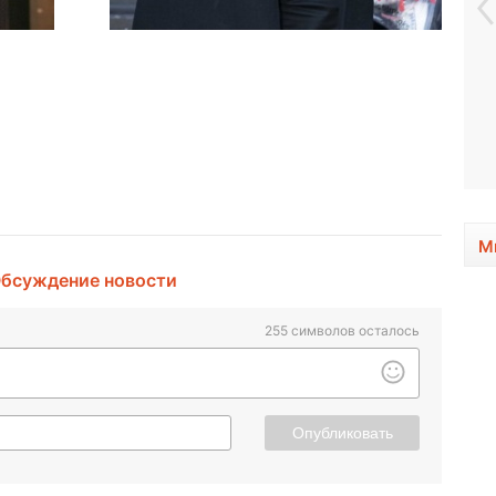
М
бсуждение новости
255
символов осталось
Опубликовать