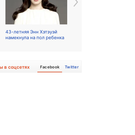
43-летняя Энн Хэтэуэй
Начались съемки сериала
Ре
намекнула на пол ребенка
о The Beatles
ра
ы в соцсетях
Facebook
Twitter