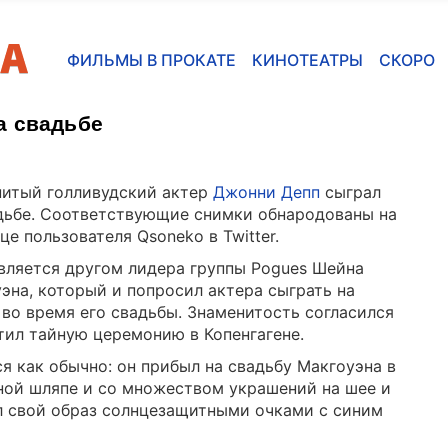
ФИЛЬМЫ В ПРОКАТЕ
КИНОТЕАТРЫ
СКОРО
а свадьбе
итый голливудский актер
Джонни Депп
сыграл
дьбе. Соответствующие снимки обнародованы на
це пользователя Qsoneko в Twitter.
вляется другом лидера группы Pogues Шейна
эна, который и попросил актера сыграть на
 во время его свадьбы. Знаменитость согласился
тил тайную церемонию в Копенгагене.
ся как обычно: он прибыл на свадьбу Макгоуэна в
ной шляпе и со множеством украшений на шее и
л свой образ солнцезащитными очками с синим