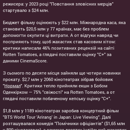
режисера: у 2023 році "Повстання зловісних мерців"
стартувало з $24 млн.
Бюджет фільму оцінюють у $22 млн. Міжнародна каса, яка
становить $20,5 млн у 77 країнах, має без проблем
допомогти окупити ці витрати. А от відгуки навряд чи
посприяють тому, щоб жахастик став касовим хітом:
критики написали 46% позитивних рецензій на сайті
Rotten Tomatoes, а глядачі поставили оцінку "С+" за
даними CinemaScore.
З сьомого по десяте місця зайняли ще чотири новинки
прокату. $2,7 млн у 2060 кінотеатрах зібрав бойовик
"
Нормал
". Критики тепло прийняли екшн з Бобом
Оденкірком — 75% "свіжості" на Rotten Tomatoes, а от
глядачі поставили побаченому кепську оцінку "С+".
$1,8 млн у 1189 кінотеатрах заробив концертний фільм
"BTS World Tour 'Arirang' in Japan: Live Viewing". Далі
розташувалася комедія "Помічники офіціантів" ($1,65 млн
у 800 кінотеатрах), а замикає десятку індійський жахастик