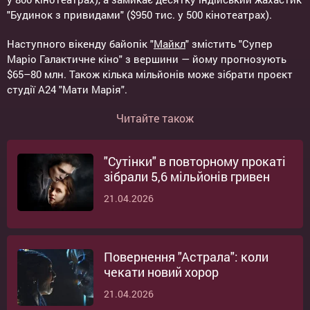
"Будинок з привидами" ($950 тис. у 500 кінотеатрах).
Наступного вікенду байопік "
Майкл
" змістить "Супер
Маріо Галактичне кіно" з вершини — йому прогнозують
$65–80 млн. Також кілька мільйонів може зібрати проєкт
студії A24 "Мати Марія".
Читайте також
"Сутінки" в повторному прокаті
зібрали 5,6 мільйонів гривен
21.04.2026
Повернення "Астрала": коли
чекати новий хорор
21.04.2026