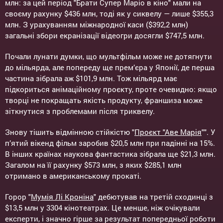
млн: за цей період "Брати Супер Маріо в кіно" мали на
своєму рахунку $436 млн, тоді як у сиквелу — лише $355,3
млн. З урахуванням міжнародної каси ($392,2 млн)
загальні збори екранізації відеогри досягли $747,5 млн.
Почали лунати думки, що мультфільм може не дотягнути
до мільярда, але попереду ще прем’єра у Японії, де перша
частина зібрала аж $101,9 млн. Тож мільярд має
підкориться анімаційному проєкту, проте очевидно: якщо
творці не покращать якість продукту, франшиза може
зіткнутися з проблемами після триквелу.
Знову тішить відмінною стійкістю "
Проєкт "Аве Марія
"". У
п’ятий вікенд фільм заробив $20,5 млн при падінні на 15%.
В інших країнах наукова фантастика зібрала ще $21,3 млн.
Загалом на її рахунку $573 млн, з яких $285,1 млн
отримано в американському прокаті.
Горор "
Мумія Лі Кроніна
" дебютував на третій сходинці з
$13,5 млн у 3304 кінотеатрах. Це менше, ніж очікували
експерти, і значно гірше за результат попередньої роботи