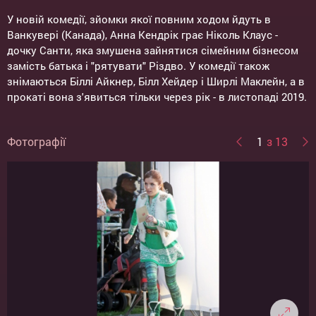
У новій комедії, зйомки якої повним ходом йдуть в
Ванкувері (Канада), Анна Кендрік грає Ніколь Клаус -
дочку Санти, яка змушена зайнятися сімейним бізнесом
замість батька і "рятувати" Різдво. У комедії також
знімаються Біллі Айкнер, Білл Хейдер і Ширлі Маклейн, а в
прокаті вона з'явиться тільки через рік - в листопаді 2019.
Фотографії
1
з 13