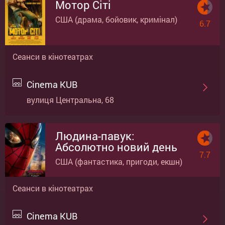
Мотор Сіті
США (драма, бойовик, кримінал)
6.7
Сеанси в кінотеатрах
Cinema KUB
вулиця Центральна, 68
Людина-павук:
Абсолютно новий день
7.7
США (фантастика, пригоди, екшн)
Сеанси в кінотеатрах
Cinema KUB