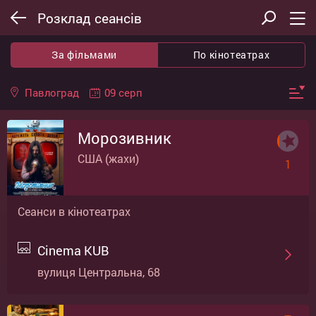
Розклад сеансів
За фільмами
По кінотеатрах
09 серп
Павлоград
Морозивник
США (жахи)
1
Сеанси в кінотеатрах
Cinema KUB
вулиця Центральна, 68