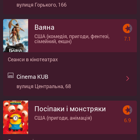
вулиця Горького, 166
Ваяна
США (комедія, пригоди, фентезі,
7.1
сімейний, екшн)
Сеанси в кінотеатрах
Cinema KUB
вулиця Центральна, 68
Посіпаки і монстряки
США (пригоди, анімація)
6.9