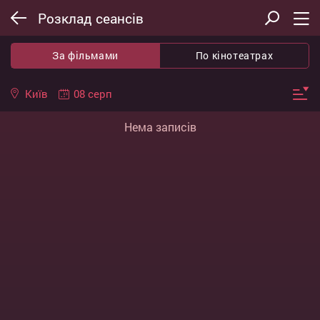
Розклад сеансів
За фільмами
По кінотеатрах
08 серп
Київ
Нема записів