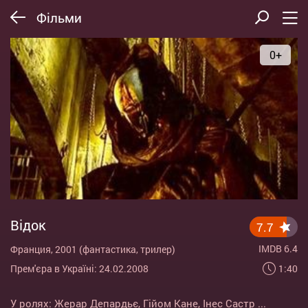
Фільми
0+
Відок
7.7
IMDB 6.4
Франция, 2001 (фантастика, трилер)
1:40
Прем'єра в Україні: 24.02.2008
У ролях:
Жерар Депардьє
,
Гійом Кане
,
Інес Састр
...