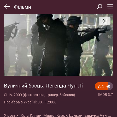
Фільми
0+
Вуличний боєць: Легенда Чун Лі
7.4
IMDB 3.7
США, 2009 (фантастика, трилер, бойовик)
Прем'єра в Україні: 30.11.2008
У ролях:
Кріс Кляйн
,
Майкл Кларк Дункан
,
Едмунд Чен
...