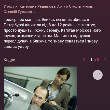
У ролях:
Катерина Реднікова
,
Артур Смольянінов
,
Олексій Гуськов
...
Трилер про маніяка. Якийсь негідник вбиває в
Петербурзі дівчаток від 8 до 12 років - не гвалтує,
просто душить. Кожну середу. Капітан Моісєєв його
шукає, зі змінним успіхом. Маніяк то підпускає
переслідувачів ближче, то знову ховається і знову
завдає удару.
Кадри
1
з 5