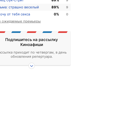
нец Оук-Стрит
89%
9
зьма: страшно веселый
89%
9
хочу от тебя секса
0%
0
е ожидаемые премьеры
Подпишитесь на рассылку
Киноафиши
ассылка приходит по четвергам, в день
обновления репертуара.