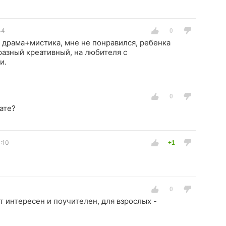
44
е драма+мистика, мне не понравился, ребенка
разный креативный, на любителя с
и.
ате?
:10
т интересен и поучителен, для взрослых -