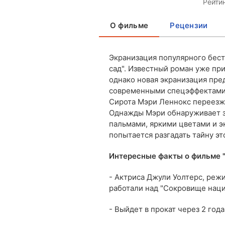
Рейти
О фильме
Рецензии
Экранизация популярного бес
сад". Известный роман уже пр
однако новая экранизация пре
современными спецэффектами
Сирота Мэри Леннокс переезжа
Однажды Мэри обнаруживает з
пальмами, яркими цветами и э
попытается разгадать тайну эт
Интересные факты о фильме "
- Актриса Джули Уолтерс, реж
работали над "Сокровище нации
- Выйдет в прокат через 2 год