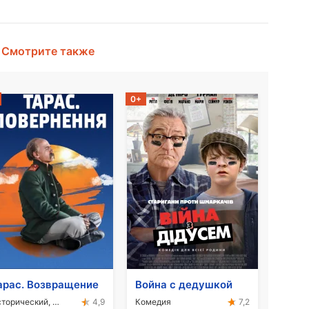
Смотрите также
0+
арас. Возвращение
Война с дедушкой
Исторический, Экшн
Комедия
4,9
7,2