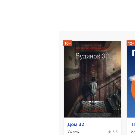
16+
12+
Дом 32
Т
Ужасы
5,5