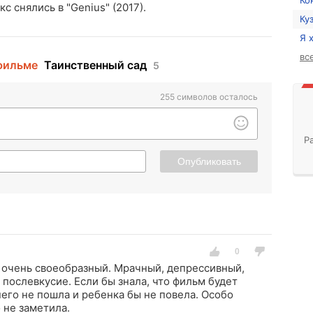
Ко
с снялись в "Genius" (2017).
Ку
Я 
вс
фильме
Таинственный сад
5
255
символов осталось
Р
Опубликовать
 очень своеобразный. Мрачный, депрессивный,
 послевкусие. Если бы знала, что фильм будет
него не пошла и ребенка бы не повела. Особо
 не заметила.