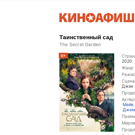
Таинственный сад
The Secret Garden
0+
Страна
2020
Жанр:
Режис
Сцена
Джек 
Продю
Актёр
Мейв
Джем
Премь
Миров
Продо