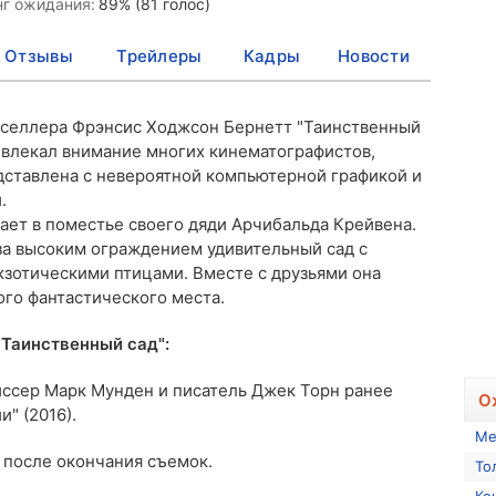
нг ожидания:
89% (81 голос)
Отзывы
Трейлеры
Кадры
Новости
тселлера Фрэнсис Ходжсон Бернетт "Таинственный
ивлекал внимание многих кинематографистов,
дставлена с невероятной компьютерной графикой и
.
ет в поместье своего дяди Арчибальда Крейвена.
а высоким ограждением удивительный сад с
кзотическими птицами. Вместе с друзьями она
ого фантастического места.
Таинственный сад":
иссер Марк Мунден и писатель Джек Торн ранее
О
" (2016).
Ме
а после окончания съемок.
То