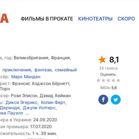
ФИЛЬМЫ В ПРОКАТЕ
КИНОТЕАТРЫ
СКОРО
, год:
Великобритания, Франция,
8,1
23 голоса
приключения
,
фэнтези
,
семейный
Оценить:
сёр:
Марк Манден
рист:
Фрэнсис Ходжсон Бёрнетт,
IMDb:
5,6
Торн
сер:
Рози Элисон, Дэвид Хейман
ы:
Дикси Эгерикс
,
Колин Ферт
,
 Дермоди
,
Джули Уолтерс
,
ма Пауэлл
...
ера в Украине:
24.09.2020
ая премьера:
17.07.2020
лжительность:
1 ч. 39 мин.