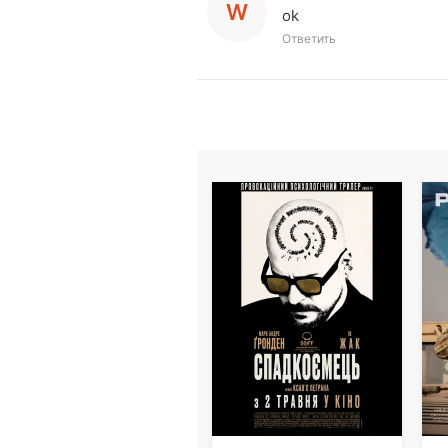
W
ok
Ответить