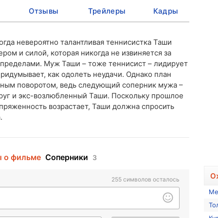
Отзывы
Трейлеры
Кадры
огда невероятно талантливая теннисистка Таши
ером и силой, которая никогда не извиняется за
е пределами. Муж Таши – тоже теннисист – лидирует
придумывает, как одолеть неудачи. Однако план
нным поворотом, ведь следующий соперник мужа –
руг и экс-возлюбленный Таши. Поскольку прошлое
апряженность возрастает, Таши должна спросить
.
 о фильме
Соперники
3
О
255
символов осталось
Ме
То