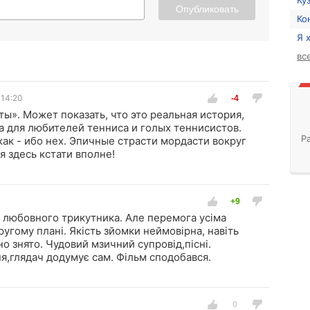
Ку
Опубликовать
Ко
Я 
вс
 14:20
ы». Может показать, что это реальная история,
ка для любителей тенниса и голых теннисистов.
Р
как - ибо нех. Эпичные страсти мордасти вокруг
я здесь кстати вполне!
з любовного трикутника. Але перемога усіма
угому плані. Якість зйомки неймовірна, навіть
но знято. Чудовий мзичний супровід,пісні.
я,глядач додумує сам. Фільм сподобався.