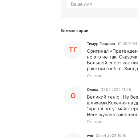
Комментарии
Тимур Гордеев
10.05.2024
ТГ
Оригинал «Претендент
но это не так. Сказоч
Большой спорт как ни
ракетки в юбке. Зинда
Ответить
Олена
07.05.2024 11:05
О
Великий теніс ! Не бе
шляхами.Кохання на др
"краплі поту" майстер
Неочікуване закінченн
Ответить
wer
25.04.2024 16:16