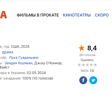
ФИЛЬМЫ В ПРОКАТЕ
КИНОТЕАТРЫ
СКОРО
, год:
США, 2024
8,4
драма
26 голосов
сёр:
Лука Гуаданьино
Оценить:
ы:
Зендея Коулман
, Джош ОʼКоннор,
Файст
IMDb:
7,0
ера в Украине:
02.05.2024
нг ожидания:
100% (10 голосов)