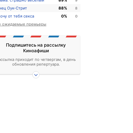
зьма: страшно веселый
89%
9
нец Оук-Стрит
88%
8
хочу от тебя секса
0%
0
е ожидаемые премьеры
Подпишитесь на рассылку
Киноафиши
ассылка приходит по четвергам, в день
обновления репертуара.