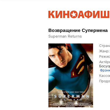
Возвращение Супермена
Superman Returns
Страна
Жанр:
Режис
Актёр
Босуо
Фрэн
Кассо
Продо