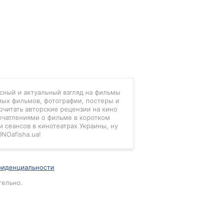
есный и актуальный взгляд на фильмы
мых фильмов, фотографии, постеры и
очитать авторские рецензии на кино
ечатлениями о фильме в коротком
 сеансов в кинотеатрах Украины, ну
INOafisha.ua!
фиденциальности
тельно.