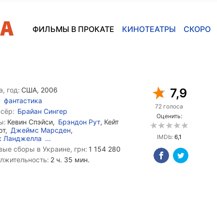
ФИЛЬМЫ В ПРОКАТЕ
КИНОТЕАТРЫ
СКОРО
, год:
США, 2006
7,9
фантастика
72 голоса
сёр:
Брайан Сингер
Оценить:
ы:
Кевин Спэйси,
Брэндон Рут
, Кейт
рт,
Джеймс Марсден
,
IMDb:
6,1
к Ланджелла
...
вые сборы в Украине, грн:
1 154 280
лжительность:
2 ч. 35 мин.