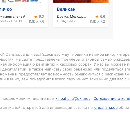
личко
Великан
окументальный
Драма, Мелодрама
9,0
6,6
рмания, 2011
США, 1998
IMDb:
7,6
IMDb:
7,2
INOafisha.ua для вас! Здесь вас ждут новинки из мира кино, интер
новостях. На сайте представлены трейлеры и анонсы самых ожидае
нная информация о рейтингах и кассовых сборах. У нас вы можете п
 десятилетий, а также написать свою рецензию или поделиться вп
киномана и предоставляет возможность ознакомиться с расписаниями
айн в кино, вам понадобится всего пару минут. Мир кино для вас с K
м и предложениям пишите нам
kinoafisha@ukr.net
Соглашение о кон
е активной, открытой для индексации ссылки на
kinoafisha.ua
обяза