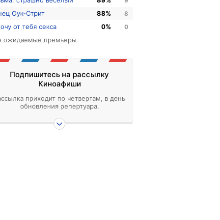
зьма: страшно веселый
89%
9
нец Оук-Стрит
88%
8
хочу от тебя секса
0%
0
е ожидаемые премьеры
Подпишитесь на рассылку
Киноафиши
ассылка приходит по четвергам, в день
обновления репертуара.