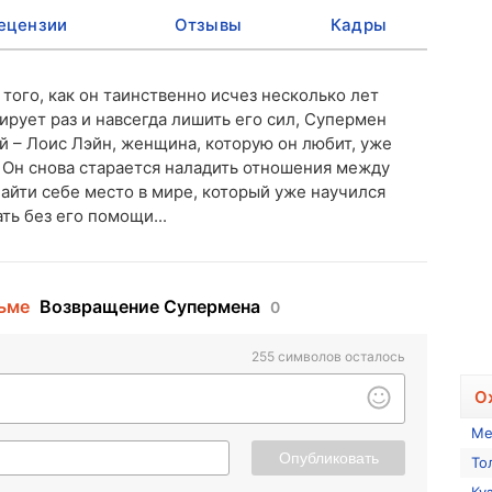
ецензии
Отзывы
Кадры
того, как он таинственно исчез несколько лет
нирует раз и навсегда лишить его сил, Супермен
й – Лоис Лэйн, женщина, которую он любит, уже
 Он снова старается наладить отношения между
айти себе место в мире, который уже научился
ть без его помощи...
ьме
Возвращение Супермена
0
255
символов осталось
О
Ме
Опубликовать
То