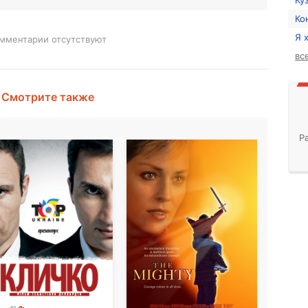
Ку
Ко
Я 
мментарии отсутствуют
вс
Смотрите также
Р