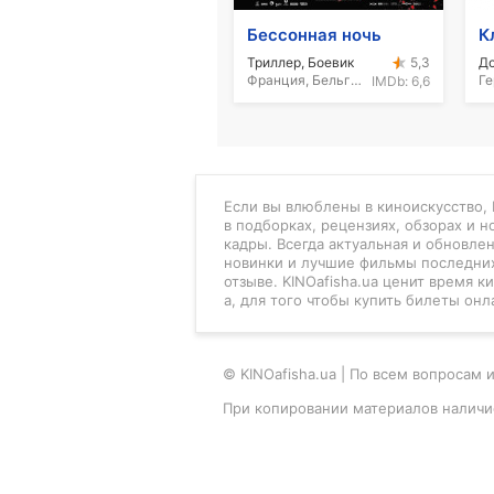
Бессонная ночь
К
Триллер, Боевик
Д
5,3
Франция, Бельгия, Люксембург, 2011
Ге
IMDb:
6,6
Если вы влюблены в киноискусство, K
в подборках, рецензиях, обзорах и 
кадры. Всегда актуальная и обновле
новинки и лучшие фильмы последних
отзыве. KINOafisha.ua ценит время 
а, для того чтобы купить билеты онл
© KINOafisha.ua | По всем вопроса
При копировании материалов наличи