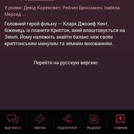
У ролях:
Девід Коренсвет
,
Рейчел Броснахен
,
Ізабела
Мерсед
...
Головний герой фільму — Кларк Джозеф Кент,
біженець із планети Криптон, який влаштовується на
Землі. Йому належить знайти баланс між своїм
криптонським минулим та земним вихованням.
Перейти на русскую версию
ВІДГУКИ
(2)
КВИТКИ
ПОДІЛИТИСЯ
РЕЦЕНЗІЇ
У ОБРАНЕ