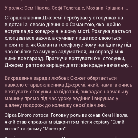
У ролях:
Сем Нівола
,
Софі Телегадіс
,
Мохана Крішнан
...
Старшокласник Джеремі перебуває у стосунках на
відстані зі своєю дівчиною Самантою, яка щойно
вступила до коледжу в іншому місті. Розлука дається
хлопцеві все важче, а сумніви лише посилюються
після того, як Саманта телефонує йому напідпитку під
час вечірки та змушує задуматися, чи справді між
ними все гаразд. Прагнучи врятувати їхні стосунки,
Джеремі раптово вирішує діяти: він краде навчальну...
Викрадення заради любові: Сюжет обертається
навколо старшокласника Джеремі, який, намагаючись
врятувати стосунки на відстані, викрадає навчальну
машину прямо під час уроку водіння і вирушає у
шалену подорож до коледжу своєї дівчини.
Зірка Білого лотоса: Головну роль виконав Сем Нівола,
який став справжнім відкриттям після серіалу "Білий
лотос" та фільму "Маестро".