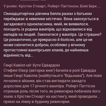
У ролях:
Крістен Стюарт
,
Роберт Паттінсон
,
Біллі Берк
...
Сімнадцятирічна дівчина Белла разом з батьком
переїжджає в невелике містечко. Вона закохується в
загадкового однокласника, який, як виявилося,
походить із родини вампірів, що відмовилися від
нападів на людей. Закохатися у вампіра. Це страшно?
Це романтично, це прекрасно й болісно, але це не
може скінчитися добром, особливо у вічному
протистоянні вампірських кланів, де найменша
відмінність від...
Генрі Кавілл міг бути Едвардом
Стефені Маєр (авторка книг) бачила в ролі Едварда
лише Генрі Кавілла (майбутнього "Відьмака"). Але поки
почалися зйомки, він став виглядати занадто
дорослим для 17-річного вампіра. Роберт Паттісон
отримав роль після того, як режисерка побачила його
хімію з Крістен Стюарт на кастингу, який проводили...
прямо на ліжку в будинку режисерки.