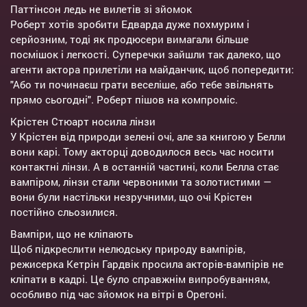
Паттінсон ледь не вилетів зі зйомок
Роберт хотів зробити Едварда дуже похмурим і
серйозним, тоді як продюсери вимагали більше
посмішок і легкості. Суперечки зайшли так далеко, що
агенти актора прилетіли на майданчик, щоб попередити:
"Або ти починаєш грати веселіше, або тебе звільнять
прямо сьогодні". Роберт пішов на компроміс.
Крістен Стюарт носила лінзи
У Крістен від природи зелені очі, але за книгою у Белли
вони карі. Тому акторці доводилося весь час носити
контактні лінзи. А в останній частині, коли Белла стає
вампіром, лінзи стали червоними та золотистими —
вони були настільки незручними, що очі Крістен
постійно сльозилися.
Вампіри, що не кліпають
Щоб підкреслити нелюдську природу вампірів,
режисерка Кетрін Гардвік просила акторів-вампірів не
кліпати в кадрі. Це було справжнім випробуванням,
особливо під час зйомок на вітрі в Орегоні.