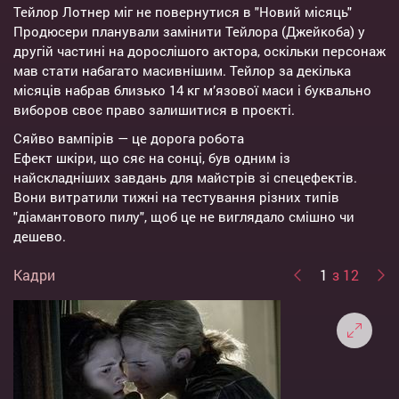
Тейлор Лотнер міг не повернутися в "Новий місяць"
Продюсери планували замінити Тейлора (Джейкоба) у
другій частині на дорослішого актора, оскільки персонаж
мав стати набагато масивнішим. Тейлор за декілька
місяців набрав близько 14 кг м’язової маси і буквально
виборов своє право залишитися в проєкті.
Сяйво вампірів — це дорога робота
Ефект шкіри, що сяє на сонці, був одним із
найскладніших завдань для майстрів зі спецефектів.
Вони витратили тижні на тестування різних типів
"діамантового пилу", щоб це не виглядало смішно чи
дешево.
Кадри
1
з 12