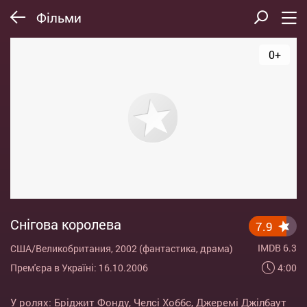
Фільми
0+
Снігова королева
7.9
IMDB 6.3
США/Великобритания, 2002 (фантастика, драма)
4:00
Прем'єра в Україні: 16.10.2006
У ролях:
Бріджит Фонду
,
Челсі Хоббс
,
Джеремі Джілбаут