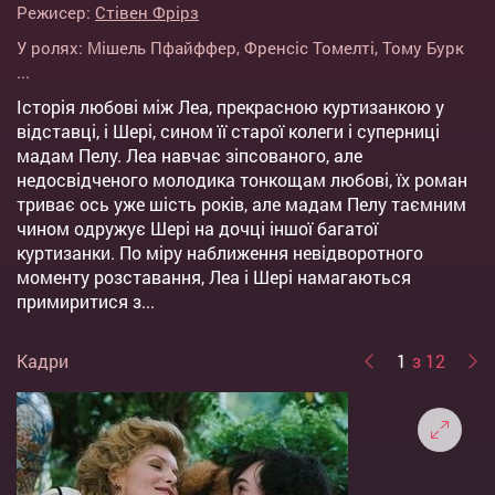
Режисер:
Стівен Фрірз
У ролях:
Мішель Пфайффер
,
Френсіс Томелті
,
Тому Бурк
...
Історія любові між Леа, прекрасною куртизанкою у
відставці, і Шері, сином її старої колеги і суперниці
мадам Пелу. Леа навчає зіпсованого, але
недосвідченого молодика тонкощам любові, їх роман
триває ось уже шість років, але мадам Пелу таємним
чином одружує Шері на дочці іншої багатої
куртизанки. По міру наближення невідворотного
моменту розставання, Леа і Шері намагаються
примиритися з...
Кадри
1
з 12