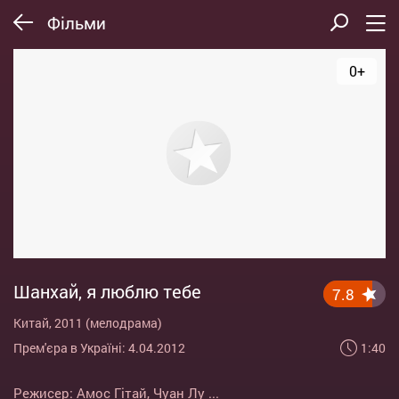
Фільми
0+
Шанхай, я люблю тебе
7.8
Китай, 2011 (мелодрама)
1:40
Прем'єра в Україні: 4.04.2012
Режисер:
Амос Гітай
,
Чуан Лу
...