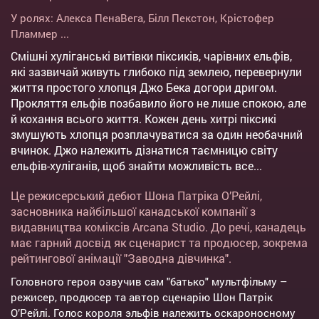
У ролях:
Алекса ПенаВега
,
Білл Пекстон
,
Крістофер
Пламмер
...
Смішні хуліганські витівки піксиків, чарівних ельфів,
які зазвичай живуть глибоко під землею, перевернули
життя простого хлопця Джо Бека догори дригом.
Прокляття ельфів позбавило його не лише спокою, але
й кохання всього життя. Кожен день хитрі піксикі
змушують хлопця розплачуватися за один необачний
вчинок. Джо належить дізнатися таємницю світу
ельфів-хуліганів, щоб знайти можливість все...
Це режисерський дебют Шона Патріка О’Рейлі,
засновника найбільшої канадської компанії з
видавництва коміксів Arcana Studio. До речі, канадець
має гарний досвід як сценарист та продюсер, зокрема
рейтингової анімації "Заводна дівчинка".
Головного героя озвучив сам "батько" мультфільму –
режисер, продюсер та автор сценарію Шон Патрік
О’Рейлі. Голос короля эльфів належить оскароносному