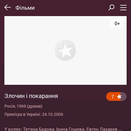
Фільми
0+
Злочин і покарання
7
Росія, 1969 (драма)
Прем'єра в Україні: 24.10.2006
У ролях:
Тетяна Бєдова
,
Ірина Гошева
,
Євген Лазарєв
...