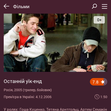
Фільми
0+
Останній уїк-енд
7.8
Росія, 2005 (трилер, бойовик)
1:50
Прем'єра в Україні: 4.12.2006
У ролях:
Гоша Куценко
,
Тетяна Арнтгольц
,
Артем Семакін