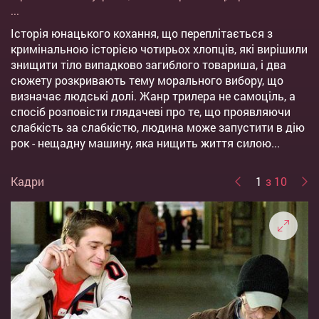
...
Історія юнацького кохання, що переплітається з
кримінальною історією чотирьох хлопців, які вирішили
знищити тіло випадково загиблого товариша, і два
сюжету розкривають тему морального вибору, що
визначає людські долі. Жанр трилера не самоціль, а
спосіб розповісти глядачеві про те, що проявляючи
слабкість за слабкістю, людина може запустити в дію
рок - нещадну машину, яка нищить життя силою...
Кадри
1
з 10