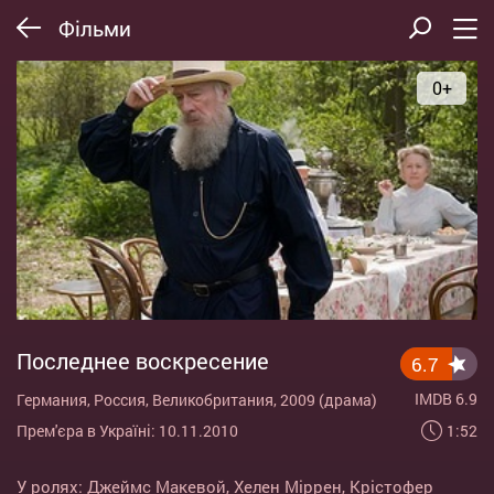
Фільми
0+
Последнее воскресение
6.7
IMDB 6.9
Германия, Россия, Великобритания, 2009 (драма)
1:52
Прем'єра в Україні: 10.11.2010
У ролях:
Джеймс Макевой
,
Хелен Міррен
,
Крістофер