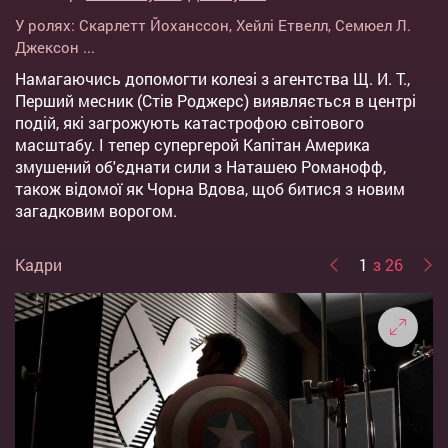
У ролях:
Скарлетт Йоханссон
,
Хейлі Етвелл
,
Семюел Л.
Джексон
...
Намагаючись допомогти колезі з агентства Щ. И. Т.,
Перший месник (Стів Роджерс) виявляється в центрі
подій, які загрожують катастрофою світового
масштабу. І тепер супергерой Капітан Америка
змушений об'єднати сили з Наташею Романофф,
також відомої як Чорна Вдова, щоб битися з новим
загадковим ворогом.
Кадри
1
з 26