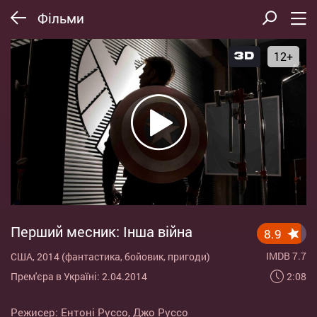
Фільми
12+
Перший месник: Інша війна
8.9
IMDB 7.7
США, 2014 (фантастика, бойовик, пригоди)
2:08
Прем'єра в Україні: 2.04.2014
Режисер:
Ентоні Руссо
,
Джо Руссо