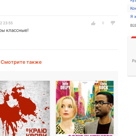
Ку
Ко
Я 
2 23:55
вс
ры классные!
Р
Смотрите также