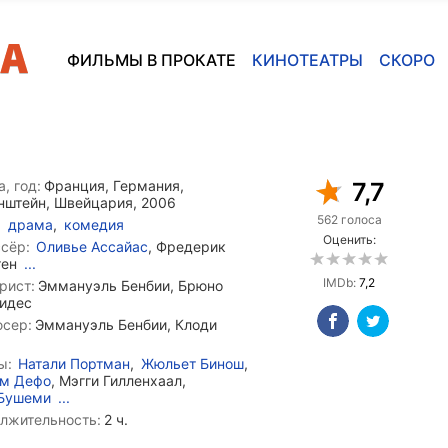
ФИЛЬМЫ В ПРОКАТЕ
КИНОТЕАТРЫ
СКОРО
, год:
Франция, Германия,
7,7
нштейн, Швейцария, 2006
562 голоса
драма
,
комедия
Оценить:
сёр:
Оливье Ассайас
, Фредерик
тен
...
IMDb:
7,2
рист:
Эммануэль Бенбии, Брюно
идес
сер:
Эммануэль Бенбии, Клоди
ы:
Натали Портман
,
Жюльет Бинош
,
ем Дефо
, Мэгги Гилленхаал,
 Бушеми
...
лжительность:
2 ч.