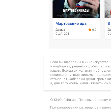
Мартовские иды
В
Драма
9,0
США, 2011
СШ
Если вы влюблены в киноискусство, K
в подборках, рецензиях, обзорах и 
кадры. Всегда актуальная и обновле
новинки и лучшие фильмы последних
отзыве. KINOafisha.ua ценит время 
а, для того чтобы купить билеты онл
© KINOafisha.ua | По всем вопроса
При копировании материалов наличи