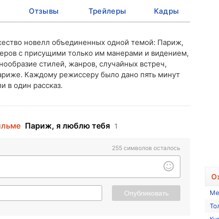
Отзывы
Трейлеры
Кадры
жество новелл объединенных одной темой: Париж,
еров с присущими только им манерами и видением,
ообразие стилей, жанров, случайных встреч,
ариже. Каждому режиссеру было дано пять минут
и в один рассказ.
ильме
Париж, я люблю тебя
1
255
символов осталось
О
Ме
Опубликовать
То