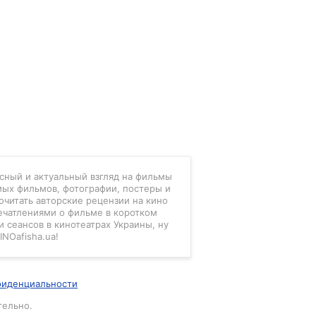
есный и актуальный взгляд на фильмы
мых фильмов, фотографии, постеры и
очитать авторские рецензии на кино
ечатлениями о фильме в коротком
 сеансов в кинотеатрах Украины, ну
INOafisha.ua!
фиденциальности
тельно.