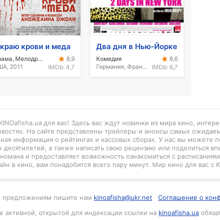
 краю крови и меда
Два дня в Нью-Йорке
Драма, Мелодрама
Комедия
8,9
8,6
А, 2011
Германия, Франция, Белиз, 2011
IMDb:
4,7
IMDb:
6,7
INOafisha.ua для вас! Здесь вас ждут новинки из мира кино, интер
новостях. На сайте представлены трейлеры и анонсы самых ожидае
нная информация о рейтингах и кассовых сборах. У нас вы можете п
 десятилетий, а также написать свою рецензию или поделиться вп
киномана и предоставляет возможность ознакомиться с расписаниями
айн в кино, вам понадобится всего пару минут. Мир кино для вас с K
м и предложениям пишите нам
kinoafisha@ukr.net
Соглашение о кон
е активной, открытой для индексации ссылки на
kinoafisha.ua
обяза