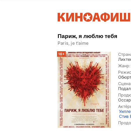
Париж, я люблю тебя
Paris, je t'aime
16+
Страна
Лихте
Жанр:
Режис
Обюр
Сцена
Подал
Продю
Оссар
Актёр
Уилл
Стив
Продо