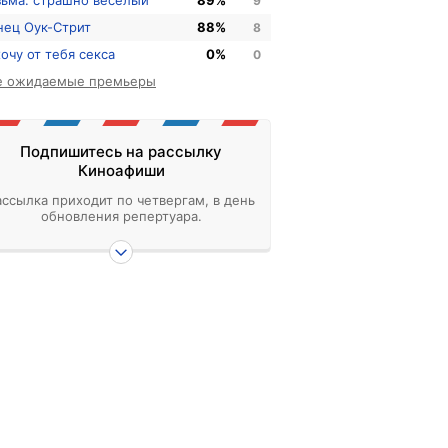
зьма: страшно веселый
89%
9
нец Оук-Стрит
88%
8
хочу от тебя секса
0%
0
е ожидаемые премьеры
Подпишитесь на рассылку
Киноафиши
ассылка приходит по четвергам, в день
обновления репертуара.